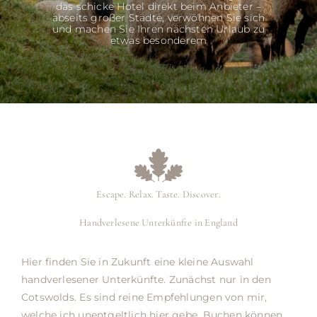
das schicke Hotel direkt beim Anbieter –
abseits großer Städte, verwöhnen Sie sich
und machen Sie Ihren nächsten Urlaub zu
etwas besonderem
Escape. Relax. Taste. Discover.
Handverlesene Unterkünfte in England
Hier finden Sie in Zukunft eine kleine Auswahl
handverlesener Unterkünfte. Zunächst nur in den
Cotswolds. Es sind reine Empfehlungen von mir,
welche ich unentgeltlich hier gebe. Buchen können