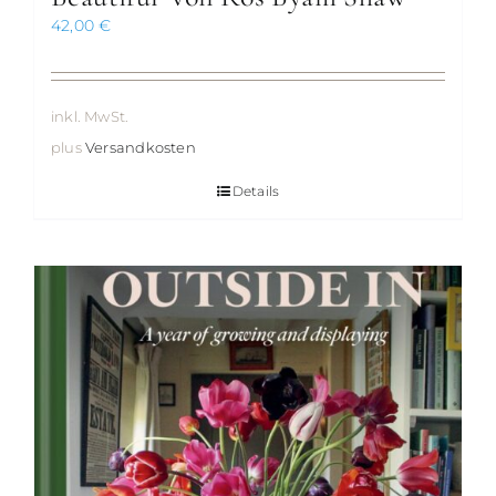
42,00
€
inkl. MwSt.
plus
Versandkosten
Details