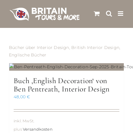
Skip
to
content
Bücher über Interior Design, British Interior Design,
Englische Bücher
Buch ‚English Decoration‘ von
Ben Pentreath, Interior Design
48,00
€
inkl. MwSt.
plus
Versandkosten